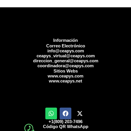
Información
Correo Electrónico
info@ceapys.com
ceapys_virtual@ceapys.com
direccion_general@ceapys.com
coordinadora@ceapys.com
Sitios Webs
www.ceapys.com
www.ceapys.net
W
F
X
h
a
-
a
c
t
+1(809) 203-7496
Código QR WhatsApp
t
e
w